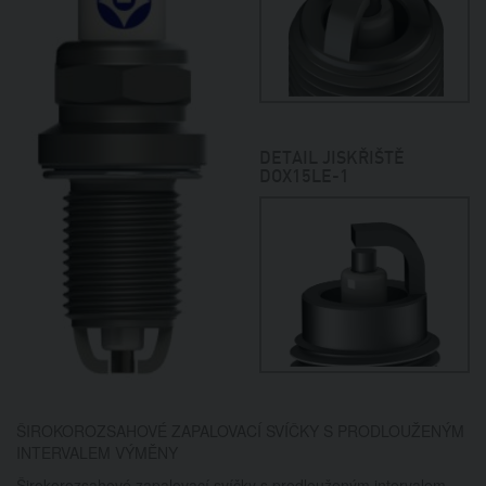
DETAIL JISKŘIŠTĚ
DOX15LE-1
ŠIROKOROZSAHOVÉ ZAPALOVACÍ SVÍČKY S PRODLOUŽENÝM
INTERVALEM VÝMĚNY
Širokorozsahové zapalovací svíčky s prodlouženým intervalem