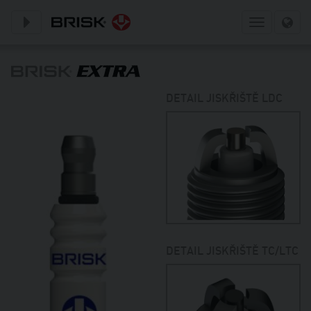
Toggle subnavigation
Toggle
navigation
DETAIL JISKŘIŠTĚ LDC
DETAIL JISKŘIŠTĚ TC/LTC