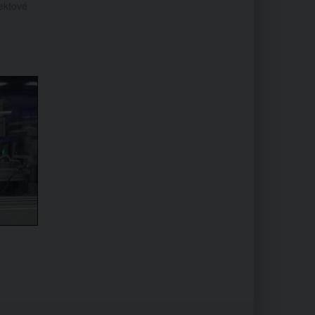
ektové
a