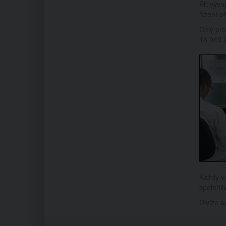
Při vývo
řízení p
Celý pro
16 949 
Každý v
spolehliv
Divize a