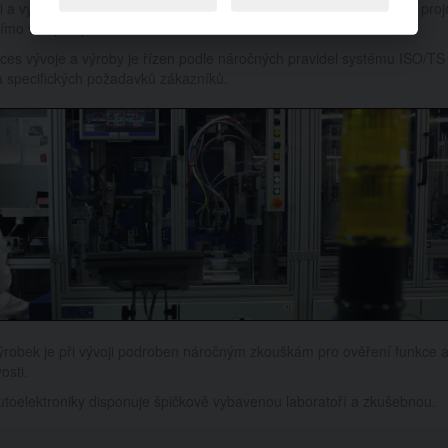
ji a výrobě snímačů jsou používány nejnovější postupy, používá se proj
římo ve spolupráci se zákazníkem.
ces vývoje a výroby je řízen podle náročných pravidel systému ISO/TS
a specifických požadavků zákazníků.
ýrobek je při vývoji podroben náročným zkouškám pro ověření funkce 
osti.
utoelektroniky disponuje špičkově vybavenou laboratoří a zkušebnou.