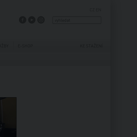
CZ
EN
FACEBOOK
YOUTUBE
INSTAGRAM
UŽBY
E-SHOP
KE STAŽENÍ