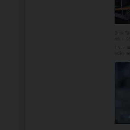
Brisk Tá
roku 19
Divize a
ničím ne