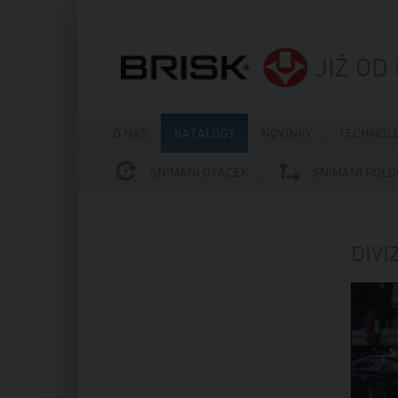
JIŽ OD
O NÁS
KATALOGY
NOVINKY
TECHNOLO
SNÍMÁNÍ OTÁČEK
SNÍMÁNÍ POLO
DIVI