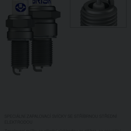
SPECIÁLNÍ ZAPALOVACÍ SVÍČKY SE STŘÍBRNOU STŘEDNÍ
ELEKTRODOU
Zapalovací svíčky se střední elektrodou ze stříbra, se speciální