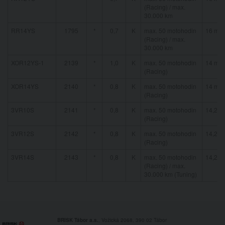
(Racing) / max.
30.000 km
RR14YS
1795
*
0,7
K
max. 50 motohodin
16 mm
(Racing) / max.
30.000 km
XOR12YS-1
2139
*
1,0
K
max. 50 motohodin
14 mm
(Racing)
XOR14YS
2140
*
0,8
K
max. 50 motohodin
14 mm
(Racing)
3VR10S
2141
*
0,8
K
max. 50 motohodin
14,2 
(Racing)
3VR12S
2142
*
0,8
K
max. 50 motohodin
14,2 
(Racing)
3VR14S
2143
*
0,8
K
max. 50 motohodin
14,2 
(Racing) / max.
30.000 km (Tuning)
BRISK Tábor a.s.
, Vožická 2068, 390 02 Tábor