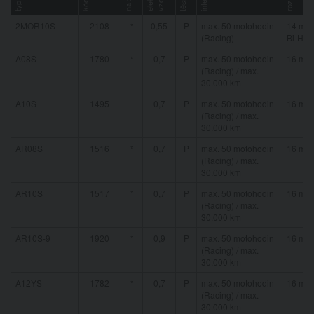
kód
typ
2MOR10S
2108
*
0,55
P
max. 50 motohodin
14 mm
(Racing)
Bi-Hex
A08S
1780
*
0,7
P
max. 50 motohodin
16 mm
(Racing) / max.
30.000 km
A10S
1495
0,7
P
max. 50 motohodin
16 mm
(Racing) / max.
30.000 km
AR08S
1516
*
0,7
P
max. 50 motohodin
16 mm
(Racing) / max.
30.000 km
AR10S
1517
*
0,7
P
max. 50 motohodin
16 mm
(Racing) / max.
30.000 km
AR10S-9
1920
*
0,9
P
max. 50 motohodin
16 mm
(Racing) / max.
30.000 km
A12YS
1782
*
0,7
P
max. 50 motohodin
16 mm
(Racing) / max.
30.000 km