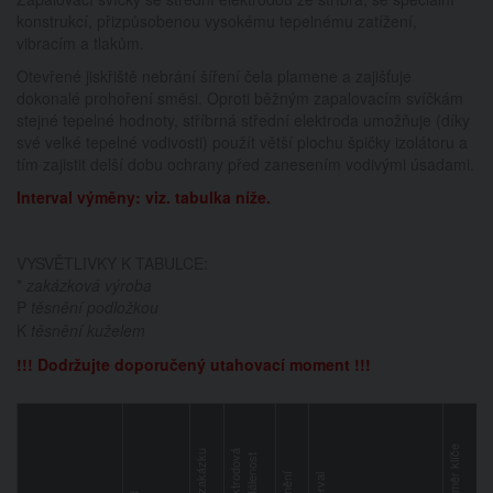
konstrukcí, přizpůsobenou vysokému tepelnému zatížení,
vibracím a tlakům.
Otevřené jiskřiště nebrání šíření čela plamene a zajišťuje
dokonalé prohoření směsi. Oproti běžným zapalovacím svíčkám
stejné tepelné hodnoty, stříbrná střední elektroda umožňuje (díky
své velké tepelné vodivosti) použít větší plochu špičky izolátoru a
tím zajistit delší dobu ochrany před zanesením vodivými úsadami.
Interval výměny: viz. tabulka níže.
VYSVĚTLIVKY K TABULCE:
*
zakázková výroba
P
těsnění podložkou
K
těsnění kuželem
!!! Dodržujte doporučený utahovací moment !!!
rozměr klíče
na zakázku
el
e
k
t
r
o
d
o
á
v
z
d
ál
e
n
o
s
v
t
těsnění
interval