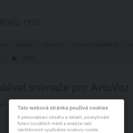
 ROKU 1935
GIE
KARIÉRA
KONTAKTY
TECHNICKÉ INFORMACE
SL
S
VIDEO
dávat snímače pro AvtoVaz
oVaz
Tato webová stránka používá cookies
K personalizaci obsahu a reklam, poskytování
funkcí sociálních médií a analýze naší
návštěvnosti využíváme soubory cookie.