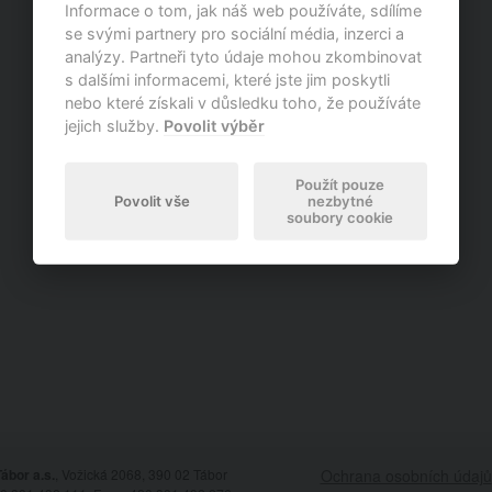
Informace o tom, jak náš web používáte, sdílíme
se svými partnery pro sociální média, inzerci a
analýzy. Partneři tyto údaje mohou zkombinovat
s dalšími informacemi, které jste jim poskytli
nebo které získali v důsledku toho, že používáte
jejich služby.
Povolit výběr
Použít pouze
Povolit vše
nezbytné
soubory cookie
ábor a.s.
, Vožická 2068, 390 02 Tábor
Ochrana osobních údajů