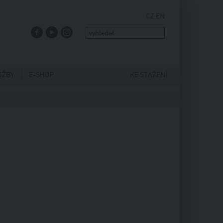
CZ
EN
FACEBOOK
YOUTUBE
INSTAGRAM
UŽBY
E-SHOP
KE STAŽENÍ