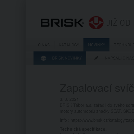
JIŽ OD
O NÁS
KATALOGY
NOVINKY
TECHNOLO
BRISK NOVINKY
NAPSALI O NÁ
Zapalovací sv
3. 3. 2021
BRISK Tábor a.s. zařadil do svého sort
motory automobilů značky SEAT, ŠK
Info :
https://www.brisk.cz/katalogy/zap
Technická specifikace: