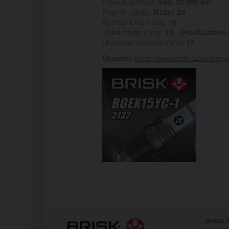
Interval výměny:
max. 30.000 km
Rozměr závitu:
M12x1,25
Rozměr klíče (mm):
16
Délka závitu (mm):
19
(Prodloužené 
Utahovací moment (Nm):
17
Osazení:
https://www.brisk.cz/katalog
BRISK T