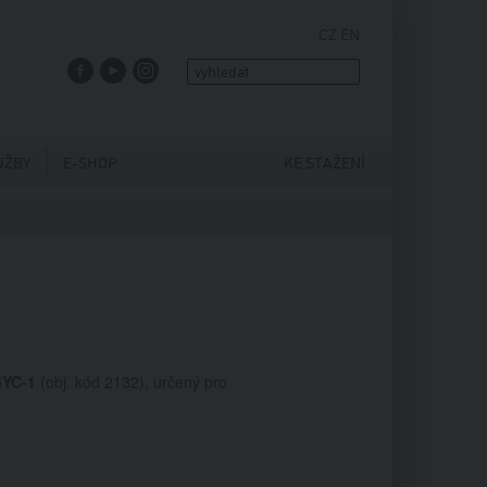
CZ
EN
FACEBOOK
YOUTUBE
INSTAGRAM
UŽBY
E-SHOP
KE STAŽENÍ
YC-1
(obj. kód 2132), určený pro