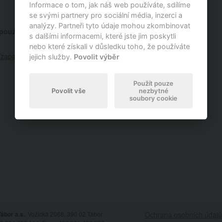
Informace o tom, jak náš web používáte, sdílíme
se svými partnery pro sociální média, inzerci a
analýzy. Partneři tyto údaje mohou zkombinovat
pouzdro ? 21,5 mm)
s dalšími informacemi, které jste jim poskytli
nebo které získali v důsledku toho, že používáte
y/zapalovaci-svicky/type/BOEX15YC-1/auto
jejich služby.
Povolit výběr
Použít pouze
Povolit vše
nezbytné
soubory cookie
ábor a.s.
, Vožická 2068, 390 02 Tábor
Ochrana osobních údajů