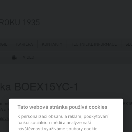
 ROKU 1935
GIE
KARIÉRA
KONTAKTY
TECHNICKÉ INFORMACE
SL
S
VIDEO
íčka BOEX15YC-1
imentu nový typ zapalovací svíčky z řady
SUPER
s označením
BOEX15
Tato webová stránka používá cookies
ODA a VOLKSWAGEN.
K personalizaci obsahu a reklam, poskytování
alovaci-svicky/super
funkcí sociálních médií a analýze naší
návštěvnosti využíváme soubory cookie.