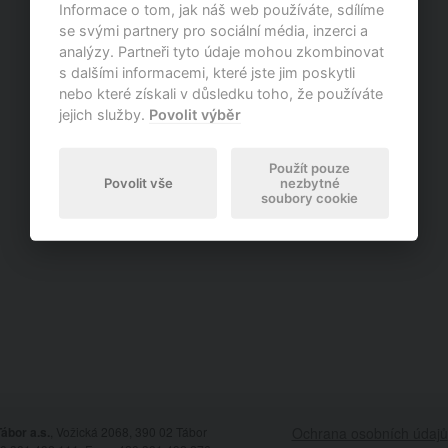
Informace o tom, jak náš web používáte, sdílíme
se svými partnery pro sociální média, inzerci a
analýzy. Partneři tyto údaje mohou zkombinovat
s dalšími informacemi, které jste jim poskytli
nebo které získali v důsledku toho, že používáte
jejich služby.
Povolit výběr
Použít pouze
Povolit vše
nezbytné
soubory cookie
ábor a.s.
, Vožická 2068, 390 02 Tábor
Ochrana osobních údajů