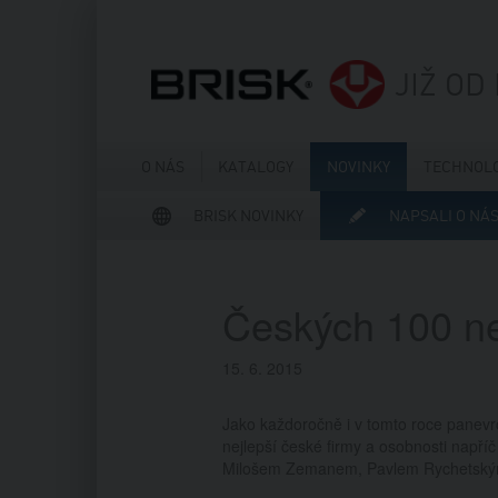
JIŽ OD
O NÁS
KATALOGY
NOVINKY
TECHNOLO
BRISK NOVINKY
NAPSALI O NÁ
Českých 100 ne
15. 6. 2015
Jako každoročně i v tomto roce panev
nejlepší české firmy a osobnosti nap
Milošem Zemanem, Pavlem Rychetským a