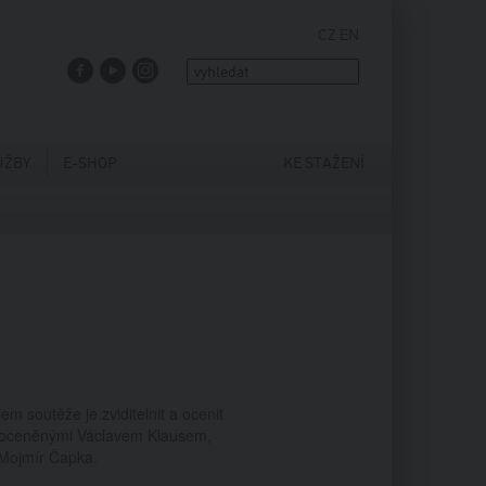
CZ
EN
FACEBOOK
YOUTUBE
INSTAGRAM
UŽBY
E-SHOP
KE STAŽENÍ
soutěže je zviditelnit a ocenit
i oceněnými Václavem Klausem,
 Mojmír Čapka.